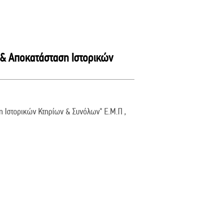
& Αποκατάσταση Ιστορικών
 Ιστορικών Κτηρίων & Συνόλων" Ε.Μ.Π ,